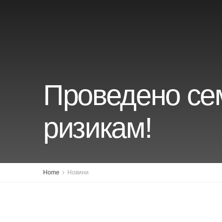
Проведено сем
ризикам!
Home
Новини