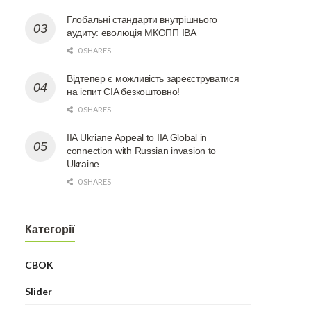
Глобальні стандарти внутрішнього
аудиту: еволюція МКОПП ІВА
0 SHARES
Відтепер є можливість зареєструватися
на іспит CIA безкоштовно!
0 SHARES
IIA Ukriane Appeal to IIA Global in
connection with Russian invasion to
Ukraine
0 SHARES
Категорії
CBOK
Slider