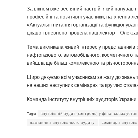
За вікном вже весняний настрій, який панував і 
професійні та позитивні учасники, натхненна ле
«Актуальні питання організації та функціонува
цікаво і впевнено провела наш лектор – Олекса
Тема викликала живий інтерес у представників р
нафтогазового, автомобільного, косметичного та
вийшла ще більш комплексною та різносторонн
Щиро дякуємо всім учасникам за жагу до знань та
на наших наступних семінарах та круглих столах
Команда Інституту внутрішніх аудиторів України
Tags:
внутрішній аудит (контроль) у фінансових уста
навчання з внутрішнього аудиту
семінар з внутріш