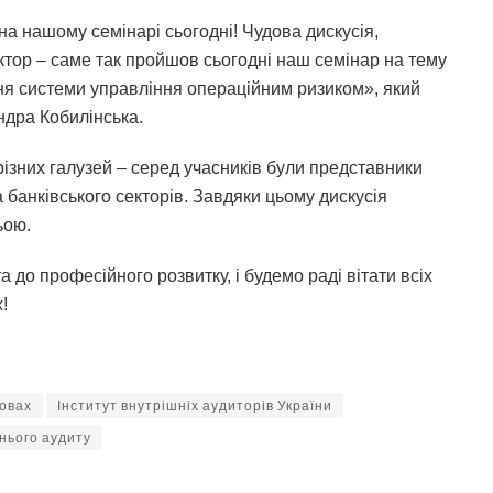
на нашому семінарі сьогодні! Чудова дискусія,
ктор – саме так пройшов сьогодні наш семінар на тему
ння системи управління операційним ризиком», який
ндра Кобилінська.
ізних галузей – серед учасників були представники
 банківського секторів. Завдяки цьому дискусія
ьою.
 до професійного розвитку, і будемо раді вітати всіх
!
новах
Інститут внутрішніх аудиторів України
нього аудиту